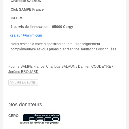
Charlotte SALAÜN
C
lub SAMPE France
C
/O 3M
1 parvis de l’innovation – 95000 Cergy
csalaun@mmm.com
Nous restons à votre disposition pour tout renseignement
complémentaire et vous prions d’agréer nos salutations distinguées.
Pour le SAMPE France:
Charlotte SALAÜN / Damien COUDEYRE /
Jérôme BROUARD
LIRE LA SUITE
DE SÉLECTION FRANÇAISE AU CONCOURS ÉTUDIANT DU SAMPE
EUROPE 2026
Nos donateurs
CERO