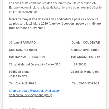
Les dossier de candidatures des doctorants pour le concours SAMPE
Europe devront inclure le texte de la conférence ou un résumé détaillé
en Français et Anglais.
Merc
i d’envoyer vos dossiers de candidatures pour ce concours
au plus tard le 15 Mars 2026
(date de réception - poste ou mail) aux
trois adresses suivantes :
Jérôme BROUARD
Damien COUDEYRE
C
lub SAMPE France Club SAMPE France
C
/O DASSAULT AVIATION C/O ARIANE GROUP
78, quai Marcel Dassault - Cedex 300 BP 20011
92552 St cloud 33165 St Medard en
Jalles Cedex
T
él : 01-47-11-30-80 Tél : 05-56-57-29-11
jerome.brouard@dassault-aviation.com
damien.coudeyre@ariane.group