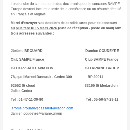
Les dossier de candidatures des doctorants pour le concours SAMPE
Europe devront inclure le texte de la conférence ou un résumé détaillé
en Français et Anglais.
Merc
i d’envoyer vos dossiers de candidatures pour ce concours
au plus tard le 15 Mars 2026
(date de réception - poste ou mail) aux
trois adresses suivantes :
Jérôme BROUARD
Damien COUDEYRE
C
lub SAMPE France Club SAMPE France
C
/O DASSAULT AVIATION C/O ARIANE GROUP
78, quai Marcel Dassault - Cedex 300 BP 20011
92552 St cloud 33165 St Medard en
Jalles Cedex
T
él : 01-47-11-30-80 Tél : 05-56-57-29-11
jerome.brouard@dassault-aviation.com
damien.coudeyre@ariane.group