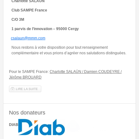
Charlotte SALAÜN
C
lub SAMPE France
C
/O 3M
1 parvis de l’innovation – 95000 Cergy
csalaun@mmm.com
Nous restons à votre disposition pour tout renseignement
complémentaire et vous prions d’agréer nos salutations distinguées.
Pour le SAMPE France:
Charlotte SALAÜN / Damien COUDEYRE /
Jérôme BROUARD
LIRE LA SUITE
DE SÉLECTION FRANÇAISE AU CONCOURS ÉTUDIANT DU SAMPE
EUROPE 2026
Nos donateurs
INSTITUT DE SOUDURE Groupe