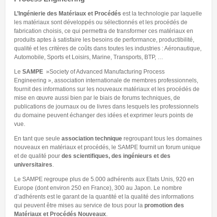
L’Ingénierie des Matériaux et Procédés
est la technologie par laquelle
les matériaux sont développés ou sélectionnés et les procédés de
fabrication choisis, ce qui permettra de transformer ces matériaux en
produits aptes à satisfaire les besoins de performance, productibilité,
qualité et les critères de coûts dans toutes les industries : Aéronautique,
Automobile, Sports et Loisirs, Marine, Transports, BTP, …
Le
SAMPE
»Society of Advanced Manufacturing Process
Engineering », association internationale de membres professionnels,
fournit des informations sur les nouveaux matériaux et les procédés de
mise en œuvre aussi bien par le biais de forums techniques, de
publications de journaux ou de livres dans lesquels les professionnels
du domaine peuvent échanger des idées et exprimer leurs points de
vue.
En tant que seule
association technique
regroupant tous les domaines
nouveaux en matériaux et procédés, le SAMPE fournit un forum unique
et de qualité pour
des scientifiques, des ingénieurs et des
universitaires
.
Le SAMPE regroupe plus de 5.000 adhérents aux Etats Unis, 920 en
Europe (dont environ 250 en France), 300 au Japon. Le nombre
d’adhérents est le garant de la quantité et la qualité des informations
qui peuvent être mises au service de tous pour la
promotion des
Matériaux et Procédés Nouveaux
.