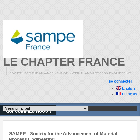
Skip to main content
LE CHAPTER FRANCE
SOCIETY FOR THE ADVANCEMENT OF MATERIAL AND PROCESS ENGINEERING
se connecter
English
Français
Qui sommes nous ?
Menu principal
SAMPE : Society for the Advancement of Material
Process Engineering