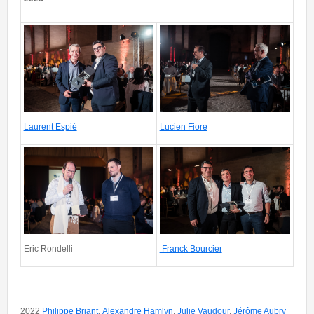
EXPH-2245-691.jpg
EXPH-2245-698.jpg
Laurent Espié
Lucien Fiore
EXPH-2245-704.jpg
EXPH-2245-716.jpg
Eric Rondelli
Franck Bourcier
2022
Philippe Briant
,
Alexandre Hamlyn
,
Julie Vaudour
,
Jérôme Aubry