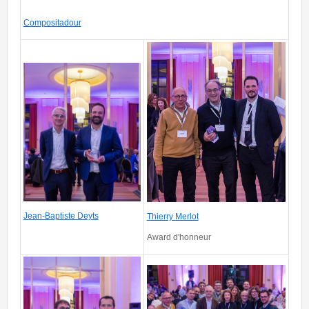
Compositadour
_AJ_3974.jpg
_AJ_3727.jpg
Jean-Baptiste Deyts
Thierry Merlot
Award d'honneur
_AJ_3910.jpg
_AJ_4070.jpg