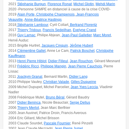
2021
Stéphanie Burgun
,
Florence Ronat
,
Michel Glotin
,
Mehdi Marin
2020 -Personne SAMPE en distanciel à cause de la crise COVID-
2019
Alain Porte
,
Christophe Champenois
,
Jean-François
Veauville
,
Anne-Béatrice Hastings
2018
Stéphanie Lambour
, Cyril Collart,
Bertrand Florentz
2017
Thierry Tridoux
,
Francis Sedeilhan
,
Evelyne Crand
2016
Guy Larnac
, Philipe Abjean,
Jean-Paul Galletier
,
Marc Moret
,
Hervé Auduc
2015 Brigitte Hurtret,
Jacques Cinquin
,
Jérôme Hubert
2014
Clémentine Gallet
, Anne Le Cam,
Patrick Boschet
,
Christophe
Kauffmann
2013
Henri Pierre Hiblot
,
Didier Filleul
,
Jean Rouchon
, Gérard Mesnard
2012
Frédéric Ricci
,
Philippe Mangin
,
Jean Pierre Cauchois
, Pierre
Lissac
2011
Joackym Granal
, Bernard Martin,
Didier Lang
2010 Philippe Vautey,
Christian Valade
,
Gilles Duqueine
2009 Michel Dupupet, Michel Parcelier,
Jean Yves Leccia
, Vladimir
Nadler
2008 Frédérique Mutel,
Bruno Béral
, Gérard Baudry
2007
Didier Beninca
, Nicole Beauclair,
Serge Dellus
2006
Thierry Merlot
, Jean Marc Berthier
2005 Jean Auvinet, Patrice Droin, Francis Averous
2004 Eric Gillard, Michel Brisson
2003 Claude Sourdet,
Pascale Fournier
, René Pinzelli
2002 Jean Claude Mezzadri,
Jean Pierre Jumel