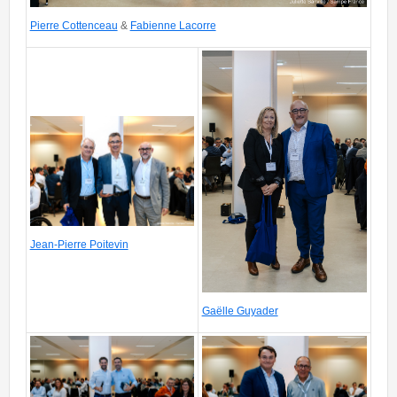
Pierre Cottenceau
&
Fabienne Lacorre
SAMPEFRANCE-
JulietteBanville-87-1.jpg
SAMPEFRANCE-JulietteBanville-93.jpg
Jean-Pierre Poitevin
Gaëlle Guyader
SAMPEFRANCE-JulietteBanville-97.jpg
SAMPEFRANCE-
JulietteBanville-89.jpg