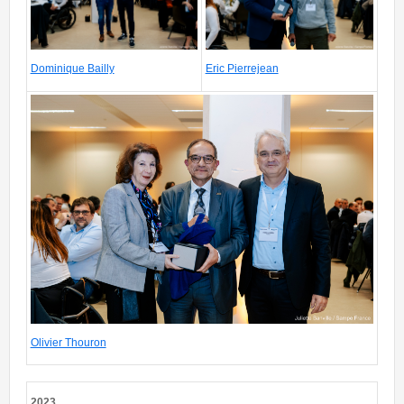
Dominique Bailly
Eric Pierrejean
SAMPEFRANCE-JulietteBanville-99.jpg
Olivier Thouron
2023