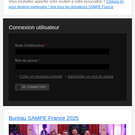
Vous souhaitez apporter votre soutien à notre association ?
Cliquez ici
pour devenir partenaire !
Voir tous les donateurs SAMPE France
Connexion utilisateur
Nom d'utilisateur
*
Mot de passe
*
Créer un nouveau compte
Demander un mot de passe
Bureau SAMPE France 2025