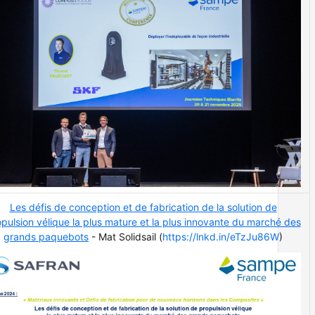
Les défis de conception et de fabrication de la solution de
pulsion vélique la plus mature et la plus innovante du marché des
grands paquebots
- Mat Solidsail (
https://lnkd.in/eTzJu86W
)
-fives_Cren0.jpg