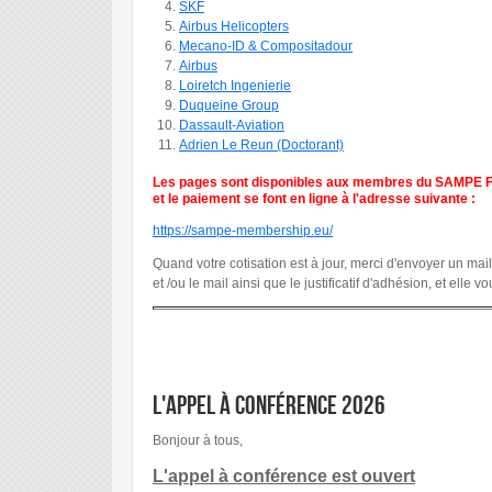
SKF
Airbus Helicopters
Mecano-ID & Compositadour
Airbus
Loiretch Ingenierie
Duqueine Group
Dassault-Aviation
Adrien Le Reun (Doctorant)
Les pages sont disponibles aux membres du SAMPE Fran
et le paiement se font en ligne à l'adresse suivante :
https://sampe-membership.eu/
Quand votre cotisation est à jour, merci d'envoyer un mai
et /ou le mail ainsi que le justificatif d'adhésion, et elle 
L'appel à conférence 2026
Bonjour à tous,
L'appel à conférence est ouvert