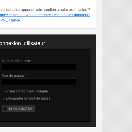
us souhaitez apporter votre soutien à notre association ?
iquez ici pour devenir partenaire !
Voir tous les donateurs
MPE France
onnexion utilisateur
Nom d'utilisateur
*
Mot de passe
*
Créer un nouveau compte
Demander un mot de passe