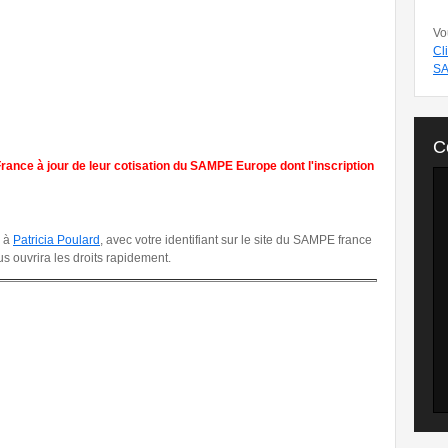
Vo
Cl
SA
C
ce à jour de leur cotisation du SAMPE Europe dont l'inscription
l à
Patricia Poulard
, avec votre identifiant sur le site du SAMPE france
vous ouvrira les droits rapidement.