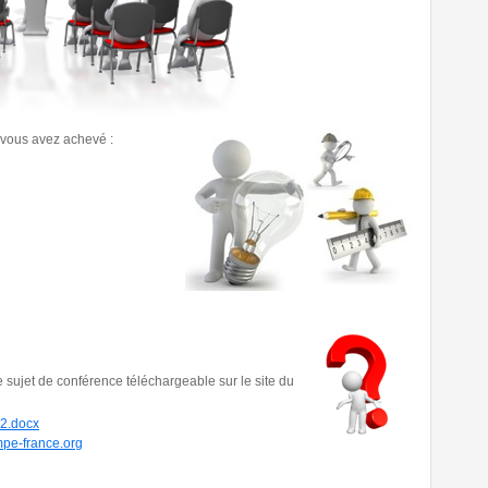
 vous avez achevé :
 sujet de conférence téléchargeable sur le site du
2.docx
MPE_V2.docx
pe-france.org