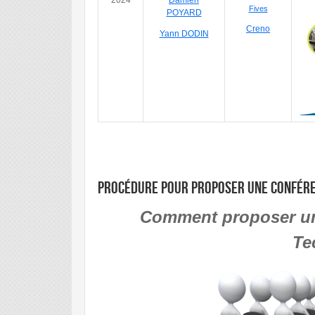
2024
Damien
Fives
POYARD
Creno
Yann DODIN
Procédure pour proposer une confér
Comment proposer un
Te