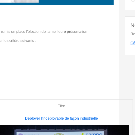
s
N
s mis en place l'élection de la meilleure présentation.
Re
les critère suivants :
Gé
Titre
Déployer l'indéployable de façon industrielle
J_2955.jpg