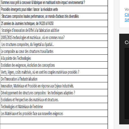
Vo
Cl
SA
C