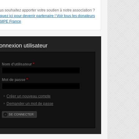
us souhaitez apporter votre soutien à notre association ?
iquez ici pour devenir partenaire !
Voir tous les donateurs
MPE France
onnexion utilisateur
Nom d'utilisateur
*
Mot de passe
*
Créer un nouveau compte
Demander un mot de passe