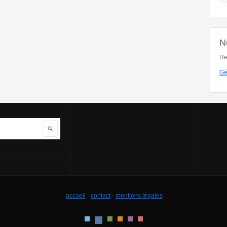
N
Re
Gé
Rechercher
accueil
-
contact
-
mentions légales