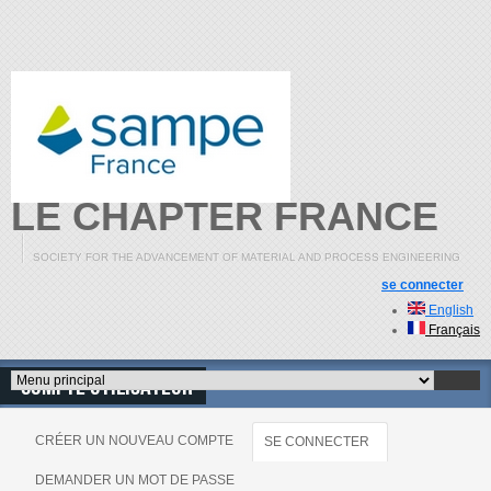
Aller au contenu principal
LE CHAPTER FRANCE
SOCIETY FOR THE ADVANCEMENT OF MATERIAL AND PROCESS ENGINEERING
se connecter
English
Français
Compte utilisateur
Menu principal
CRÉER UN NOUVEAU COMPTE
SE CONNECTER
(ONGLET ACTIF)
Onglets principaux
DEMANDER UN MOT DE PASSE