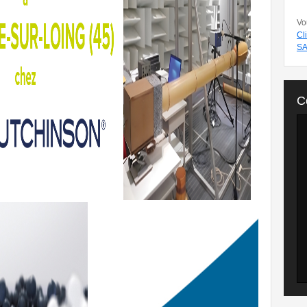
Vo
Cl
SA
C