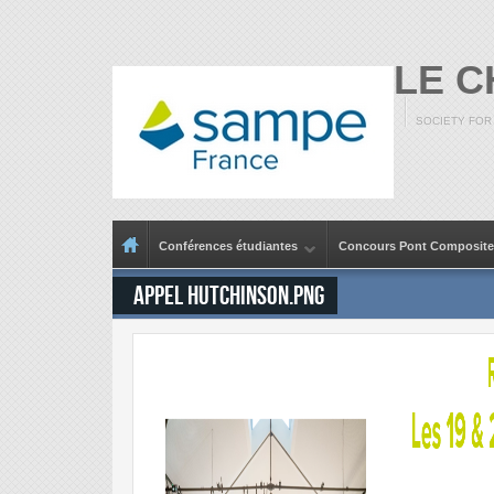
Aller au contenu principal
LE 
SOCIETY FOR
Menu principal
Conférences étudiantes
Concours Pont Composite
Appel Hutchinson.png