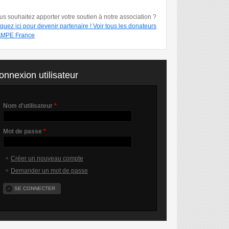
us souhaitez apporter votre soutien à notre association ?
iquez ici pour devenir partenaire !
Voir tous les donateurs
MPE France
onnexion utilisateur
Nom d'utilisateur
*
Mot de passe
*
Créer un nouveau compte
Demander un mot de passe