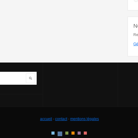
N
Re
Gé
Rechercher
accueil
-
contact
-
mentions légales